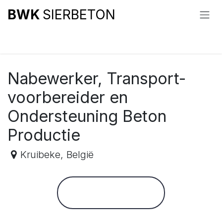
Overslaan naar inhoud
BWK
SIERBETON
Alle vacatures
Nabewerker, Transport-
voorbereider en
Ondersteuning Beton
Productie
Kruibeke
,
België