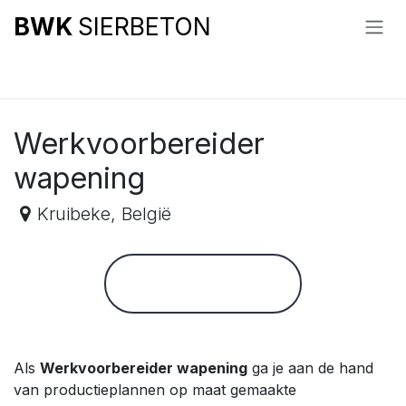
Overslaan naar inhoud
BWK
SIERBETON
Alle vacatures
Werkvoorbereider
wapening
Kruibeke
,
België
Als
Werkvoorbereider wapening
ga je aan de hand
van productieplannen op maat gemaakte